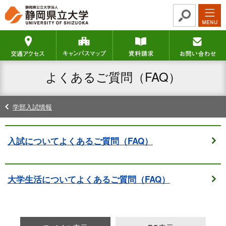
グ
本
ロ
フ
ロ
文
ー
ッ
ー
へ
カ
タ
交通アクセス
キャンパスマップ
資料請求
バ
ル
ー
ル
ナ
へ
ナ
ビ
よくあるご質問（FAQ）
ビ
ゲ
ゲ
ー
ー
シ
学部入試情報
シ
ョ
ョ
ン
ン
へ
入試についてよくあるご質問（FAQ）
へ
大学生活についてよくあるご質問（FAQ）