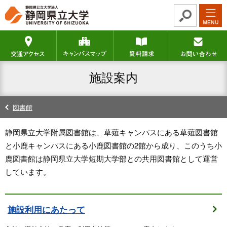
グ
本
ロ
フ
ロ
文
ー
ッ
ー
へ
カ
タ
交通アクセス
キャンパスマップ
資料請求
バ
ル
ー
ル
ナ
へ
ナ
ビ
施設案内
ビ
ゲ
ゲ
ー
ー
シ
図書館
シ
ョ
ョ
ン
静岡県立大学附属図書館は、草薙キャンパスにある草薙図書館
ン
へ
と小鹿キャンパスにある小鹿図書館の2館から成り、このうち小
へ
鹿図書館は静岡県立大学短期大学部との共用図書館として運営
しています。
施設利用にあたって