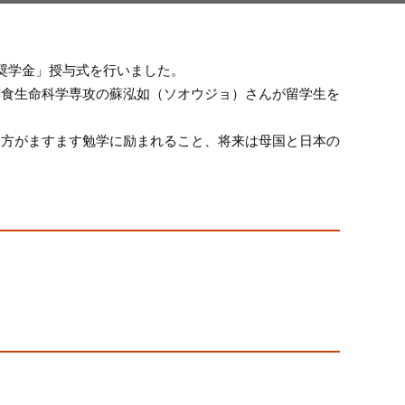
奨学金」授与式を行いました。
薬食生命科学専攻の蘇泓如（ソオウジョ）さんが留学生を
双方がますます勉学に励まれること、将来は母国と日本の