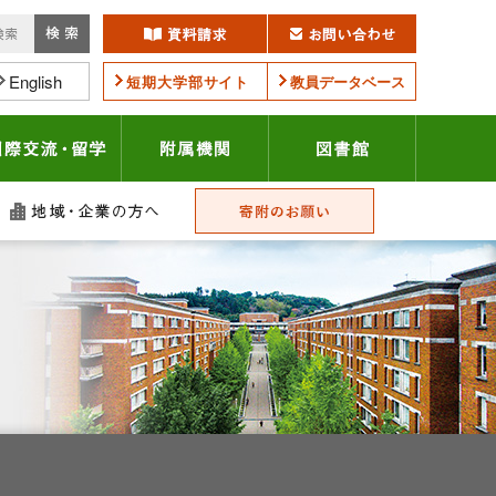
English
短期大学部サイト
教員データベース
学連携・地域貢献
国際交流・留学
附属機関
図書館
護者の方へ
地域・企業の方へ
寄附のお願い