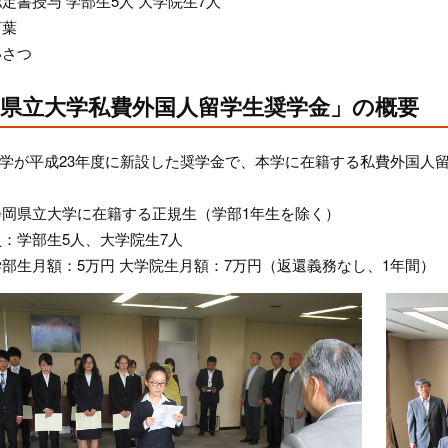
認定書授与 学部生5人 大学院生7人
言葉
いさつ
岡県立大学私費外国人留学生奨学金」の概要
学が平成23年度に新設した奨学金で、本学に在籍する私費外国人
：静岡県立大学に在籍する正規生（学部1年生を除く）
人員：学部生5人、大学院生7人
：学部生月額：5万円 大学院生月額：7万円（返還義務なし、1年間）