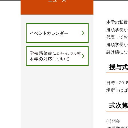
本学の私費
鬼頭学長か
代表してお
鬼頭学長か
懸け橋にな
授与式
日時：201
場所：はば
式次第
(1)開会