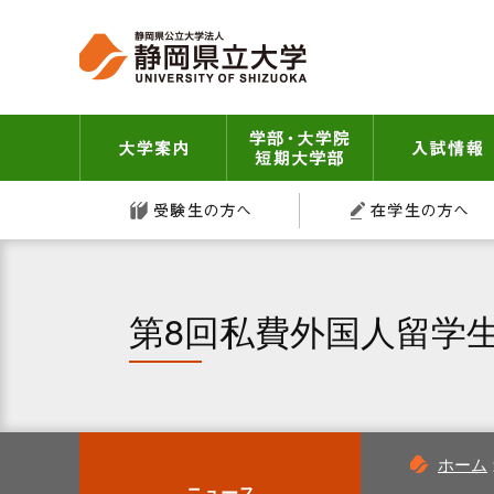
グ
本
ロ
フ
ロ
文
ー
ッ
ー
へ
カ
タ
バ
ル
ー
ル
ナ
へ
大学案内
学部・大学院 短
ナ
ビ
ビ
ゲ
受験生の方へ
ゲ
ー
ー
シ
シ
ョ
ョ
ン
ン
へ
第8回私費外国人留学
へ
ホーム
ニュース