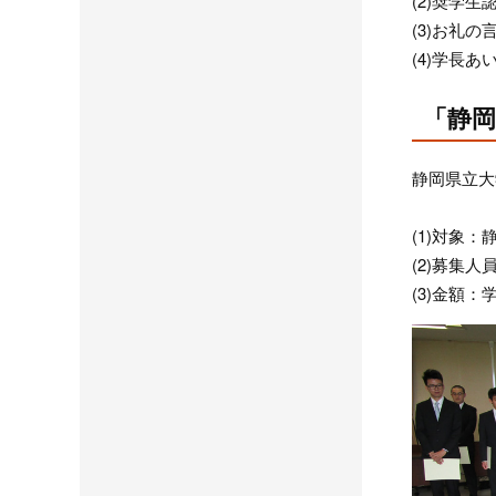
(2)奨学生
(3)お礼の
(4)学長あ
「静
静岡県立大
(1)対象
(2)募集
(3)金額