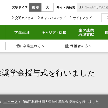
標準
大きく
サイト内検索
交通アクセス
キャンパスマップ
サイトマップ
期大学部
入試情報
学生生活
キャリア・就職
産
在学生の方へ
卒業生の方へ
保
生奨学金授与式を行いました
ニュース
>
>
第8回私費外国人留学生奨学金授与式を行いました