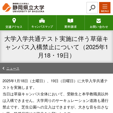
グ
本
ロ
フ
ロ
文
ー
ッ
ー
へ
カ
タ
交通アクセス
キャンパスマップ
資料請求
バ
ル
ー
ル
ナ
へ
ナ
ビ
大学入学共通テスト実施に伴う草薙キ
ビ
ゲ
ゲ
ー
ャンパス入構禁止について（2025年1
ー
シ
月18・19日）
シ
ョ
ョ
ン
ン
へ
ニュース
へ
2025年1月18日（土曜日）、19日（日曜日）に大学入学共通テ
ストを実施します。
当日は草薙キャンパス全体において、受験生と本学教職員以外
は入構できません。大学周りのサーキュレーション道路も通行
禁止です。芝生公園への立入はできますが、大きな音を出さな