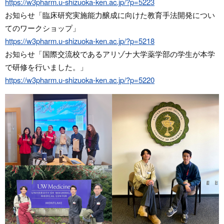
https://w3pharm.u-shizuoka-ken.ac.jp/?p=5223
お知らせ「臨床研究実施能力醸成に向けた教育手法開発につい
てのワークショップ」
https://w3pharm.u-shizuoka-ken.ac.jp/?p=5218
お知らせ「国際交流校であるアリゾナ大学薬学部の学生が本学
で研修を行いました。」
https://w3pharm.u-shizuoka-ken.ac.jp/?p=5220