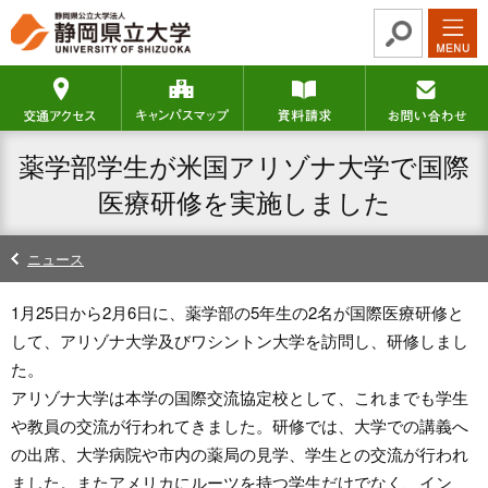
グ
本
ロ
フ
ロ
文
ー
ッ
ー
へ
カ
タ
交通アクセス
キャンパスマップ
資料請求
バ
ル
ー
ル
ナ
へ
ナ
ビ
薬学部学生が米国アリゾナ大学で国際
ビ
ゲ
ゲ
ー
医療研修を実施しました
ー
シ
シ
ョ
ニュース
ョ
ン
ン
へ
1月25日から2月6日に、薬学部の5年生の2名が国際医療研修と
へ
して、アリゾナ大学及びワシントン大学を訪問し、研修しまし
た。
アリゾナ大学は本学の国際交流協定校として、これまでも学生
や教員の交流が行われてきました。研修では、大学での講義へ
の出席、大学病院や市内の薬局の見学、学生との交流が行われ
ました。またアメリカにルーツを持つ学生だけでなく、イン