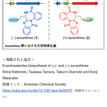
＜掲載された論文＞
Enantioselective biosynthesis of (+)- and (–)-auranthines
Shinji Kishimoto, Tsubasa Tamura, Takumi Okamoto and Kenji
Watanabe
関連リンク：American Chemical Society
https://pubs.acs.org/doi/10.1021/jacs.5c00470
（外部サイトへリン
ク）