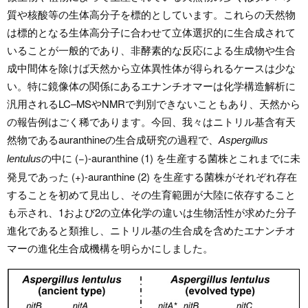
質や核酸等の生体高分子を標的としています。これらの天然物
は標的となる生体高分子に合わせて立体選択的に生合成されて
いることが一般的であり、非酵素的な反応による生成物や生合
成中間体を除けば天然から立体異性体が得られるケースは少な
い。特に鏡像体の関係にあるエナンチオマーは化学構造解析に
汎用されるLC–MSやNMRで判別できないこともあり、天然から
の報告例はごく稀であります。今回、我々はニトリル基含有天
然物であるauranthineの生合成研究の過程で、
Aspergillus
の中に (−)-auranthine (1) を生産する菌株とこれまでに未
lentulus
発見であった (+)-auranthine (2) を生産する菌株がそれぞれ存在
することを初めて見出し、その生育範囲が大陸に依存すること
も示され、1および2の立体化学の違いは生物活性が求めた分子
進化であると類推し、ニトリル基の生合成を含めたエナンチオ
マーの進化生合成機構を明らかにしました。