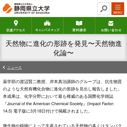
グ
本
ロ
フ
ロ
文
ー
ッ
ー
へ
カ
タ
交通アクセス
キャンパスマップ
資料請求
バ
ル
ー
ル
ナ
へ
ナ
ビ
天然物に進化の形跡を発見〜天然物進
ビ
ゲ
ゲ
ー
化論〜
ー
シ
シ
ョ
ニュース
ョ
ン
ン
へ
薬学部の渡辺賢二教授、岸本真治講師のグループは、抗生物質
へ
のような天然有機化合物に進化の形跡を見出し報告しました。
本成果は、化学分野において最も権威のある国際化学雑誌
『Journal of the American Chemical Society』(Impact Factor:
14.5) 電子版に3月18日付けで掲載されました。
微生物や植物によって生産されている天然物の多くはタンパク