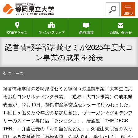
グ
本
ロ
フ
ロ
文
ー
ッ
ー
へ
カ
タ
交通アクセス
キャンパスマップ
資料請求
バ
ル
ー
ル
ナ
へ
ナ
ビ
経営情報学部岩崎ゼミが2025年度大コ
ビ
ゲ
ゲ
ー
ン事業の成果を発表
ー
シ
シ
ョ
ニュース
ョ
ン
ン
へ
経営情報学部の岩崎邦彦ゼミと静岡市の連携事業「大学生によ
へ
るお店コンサルティング事業」（通称：大コン事業）の成果発
表会が、12月15日、静岡市産学交流センターで行われました。
14回目を迎えた今年度の参加店舗は、ヴィーガン＆グルテンフ
リーのスイーツ専門店「ラシュシュ」、居酒屋「THE DECK
TEN」、弁当販売の「お弁当どんどん」、久能山東照宮の入り
口にある老舗旅館「石橋旅館」の4店です。学生たちは、6月か