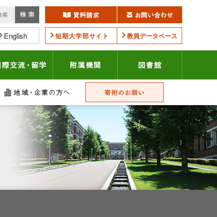
English
短期大学部サイト
教員データベース
学連携・地域貢献
国際交流・留学
附属機関
図書館
護者の方へ
地域・企業の方へ
寄附のお願い