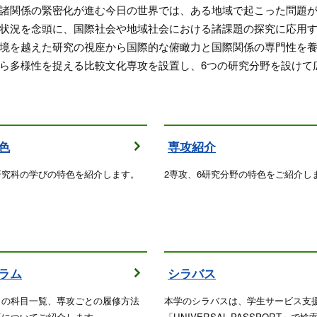
諸関係の緊密化が進む今日の世界では、ある地域で起こった問題
状況を念頭に、国際社会や地域社会における諸課題の探究に応用
境を越えた研究の視座から国際的な俯瞰力と国際関係の専門性を
ら多様性を捉える比較文化専攻を設置し、6つの研究分野を設けて
色
専攻紹介
研究科の学びの特色を紹介します。
2専攻、6研究分野の特色をご紹介し
ラム
シラバス
との科目一覧、専攻ごとの履修方法
本学のシラバスは、学生サービス支
等についてご紹介します。
「UNIVERSAL PASSPORT」で