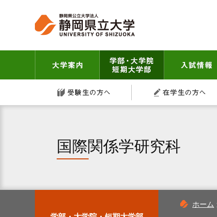
グ
本
ロ
フ
ロ
文
ー
ッ
ー
へ
カ
タ
バ
ル
ー
ル
ナ
へ
大学案内
学部・大学院 短
ナ
ビ
ビ
ゲ
受験生の方へ
ゲ
ー
ー
シ
シ
ョ
ョ
ン
ン
へ
国際関係学研究科
へ
ホーム
学部・大学院・短期大学部