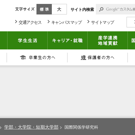
標準
大きく
サイト内検索
交通アクセス
キャンパスマップ
サイトマップ
期大学部
入試情報
学生生活
キャリア・就職
産
在学生の方へ
卒業生の方へ
保
学部・大学院・短期大学部
>
>
国際関係学研究科