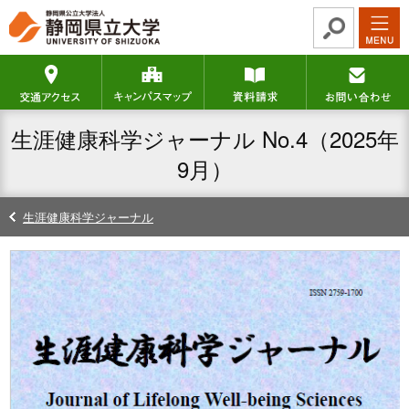
グ
本
ロ
フ
ロ
文
ー
ッ
ー
へ
カ
タ
交通アクセス
キャンパスマップ
資料請求
バ
ル
ー
ル
ナ
へ
ナ
ビ
生涯健康科学ジャーナル No.4（2025年
ビ
ゲ
ゲ
ー
9月）
ー
シ
シ
ョ
生涯健康科学ジャーナル
ョ
ン
ン
へ
へ